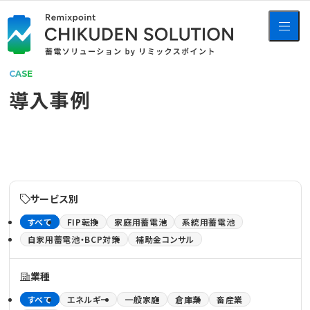
CASE
導入事例
サービス別
すべて
FIP転換
家庭用蓄電池
系統用蓄電池
自家用蓄電池・BCP対策
補助金コンサル
業種
すべて
エネルギー
一般家庭
倉庫業
畜産業