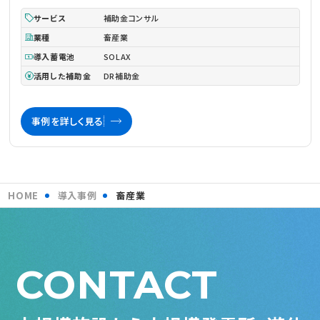
ルです。導入の全容と具体的な運用効果を詳しくご紹介します。
サービス
補助金コンサル
業種
畜産業
導入蓄電池
SOLAX
活用した補助金
DR補助金
事例を詳しく見る
HOME
導入事例
畜産業
CONTACT