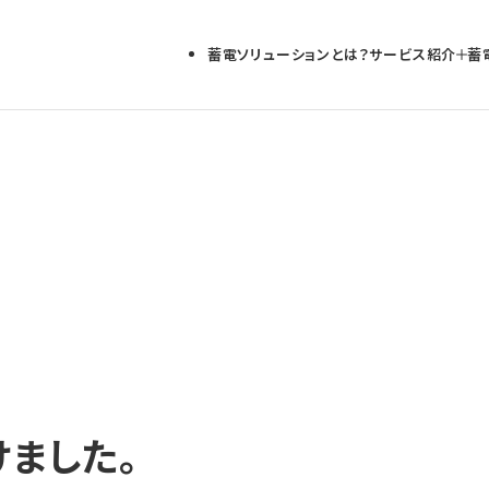
蓄電ソリューションとは？
サービス紹介
蓄
FIP転
系統用
DR補
ました。