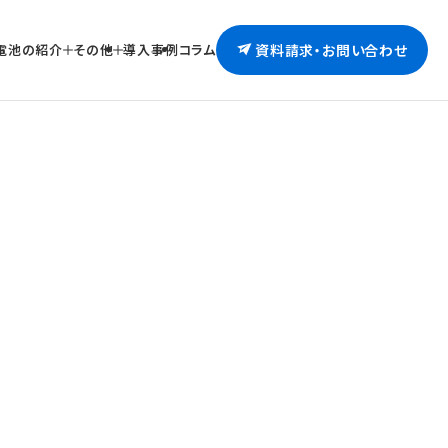
導入事例
コラム
電池の紹介
その他
資料請求・お問い合わせ
化事業
Remix Battery
RP-100-HMV
蓄電池事業
ReafCoreX
助金での蓄電池導入
GROWATT