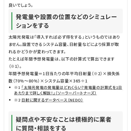
良いでしょう。
発電量や設置の位置などのシミュレー
ションをする
太陽光発電は「導入すれば必ず得をする」というものではあり
ません。設置できるシステム容量、日射量などにより採算が取
れるかどうかが変わってきます。
たとえば年間予想発電量は、以下の計算式で算出できます
（※1）。
年間予想発電量＝1日当たりの年平均日射量（※2）×損失係
数（70%～80%）×システム容量×365÷1
※1
「太陽光発電の発電量はどれくらい？発電量の計算式を1日
あたりまで詳しく解説！」（ソーラーパートナーズ）
※2
日射に関するデータベース（NEDO）
疑問点や不安なことは積極的に業者
に質問・相談をする