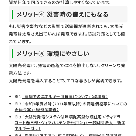
資が何年で回収できるのか計算しやすくなっています。
メリット④ 災害時の備えにもなる
もし災害や事故などの影響で送電網が遮断されても、太陽光
発電は太陽さえ出ていれば発電できます。防災対策としても優
れています。
メリット⑤ 環境にやさしい
太陽光発電は、発電の過程でCO2を排出しない、クリーンな発
電方法です。
太陽光発電を導入することで、エコな暮らしが実現できます。
※1
「家庭でのエネルギー消費量について」（環境省）
※2
「令和3年度以降（2021年度以降）の調達価格等についての
委員長案」（経済産業省）
※3
「太陽光発電システム付環境提案型分譲住宅＜ティアラ
コート春日部・ヴィラガルテン新松戸＞」（一般財団法人 新エ
ネルギー財団）
※4
「炭素税1万円でも「成長阻害せず」 環境省会議で試算」