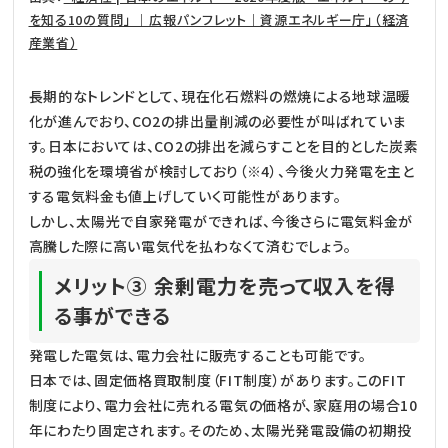
を知る10の質問」 ｜広報パンフレット｜資源エネルギー庁」（経済
産業省）
長期的なトレンドとして、現在化石燃料の燃焼による地球温暖
化が進んでおり、CO2の排出量削減の必要性が叫ばれていま
す。日本においては、CO2の排出を減らすことを目的とした炭素
税の強化を環境省が検討しており（※4）、今後火力発電を主と
する電気料金も値上げしていく可能性があります。
しかし、太陽光で自家発電ができれば、今後さらに電気料金が
高騰した際に高い電気代を払わなくて済むでしょう。
メリット③ 余剰電力を売って収入を得
る事ができる
発電した電気は、電力会社に販売することも可能です。
日本では、固定価格買取制度（FIT制度）があります。このFIT
制度により、電力会社に売れる電気の価格が、家庭用の場合10
年にわたり固定されます。そのため、太陽光発電設備の初期投